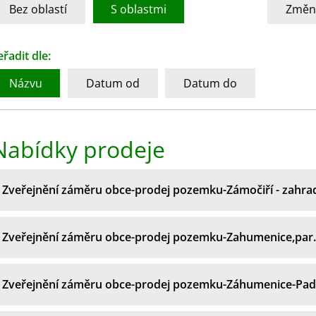
Bez oblastí
S oblastmi
Změni
eřadit dle:
Názvu
Datum od
Datum do
Nabídky prodeje
Zveřejnění záměru obce-prodej pozemku-Zámočiří - zahra
Zveřejnění záměru obce-prodej pozemku-Zahumenice,par.
Zveřejnění záměru obce-prodej pozemku-Záhumenice-Pad