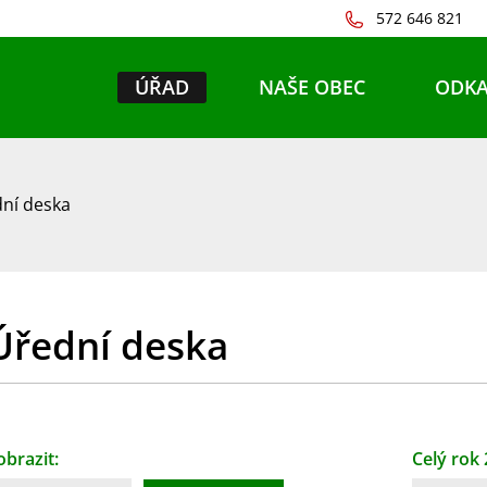
572 646 821
ÚŘAD
NAŠE OBEC
ODKA
ní deska
Úřední deska
obrazit:
Celý rok