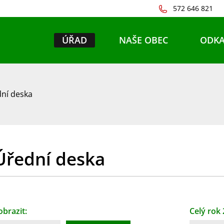
572 646 821
ÚŘAD
NAŠE OBEC
ODKA
ní deska
Úřední deska
obrazit:
Celý rok