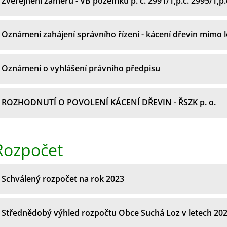
Zveřejnění záměru - VB pozemku p. č. 2991/1,p.č. 2995/1,p.
Oznámení zahájení správního řízení - kácení dřevin mimo le
Oznámení o vyhlášení právního předpisu
ROZHODNUTÍ O POVOLENÍ KÁCENÍ DŘEVIN - ŘSZK p. o.
Rozpočet
Schválený rozpočet na rok 2023
Střednědobý výhled rozpočtu Obce Suchá Loz v letech 202