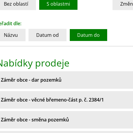
Bez oblastí
S oblastmi
Změni
eřadit dle:
Názvu
Datum od
Datum do
Nabídky prodeje
Záměr obce - dar pozemků
Záměr obce - věcné břemeno-část p. č. 2384/1
Záměr obce - směna pozemků