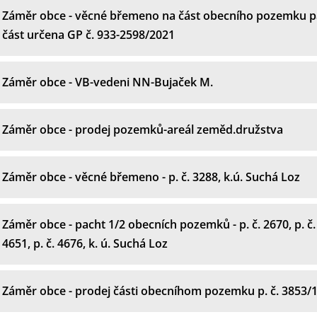
Záměr obce - věcné břemeno na část obecního pozemku par
část určena GP č. 933-2598/2021
Záměr obce - VB-vedeni NN-Bujaček M.
Záměr obce - prodej pozemků-areál zeměd.družstva
Záměr obce - věcné břemeno - p. č. 3288, k.ú. Suchá Loz
Záměr obce - pacht 1/2 obecních pozemků - p. č. 2670, p. č. 
4651, p. č. 4676, k. ú. Suchá Loz
Záměr obce - prodej části obecníhom pozemku p. č. 3853/