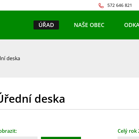
572 646 821
ÚŘAD
NAŠE OBEC
ODKA
ní deska
Úřední deska
obrazit:
Celý rok