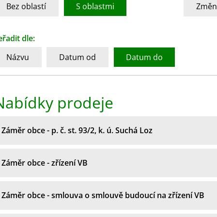
Bez oblastí
S oblastmi
Změni
eřadit dle:
Názvu
Datum od
Datum do
Nabídky prodeje
Záměr obce - p. č. st. 93/2, k. ú. Suchá Loz
Záměr obce - zřízení VB
Záměr obce - smlouva o smlouvě budoucí na zřízení VB