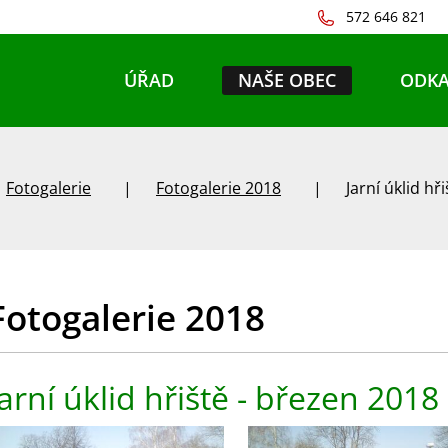
572 646 821
ÚŘAD
NAŠE OBEC
ODKA
Fotogalerie
Fotogalerie 2018
Jarní úklid hř
Fotogalerie 2018
Jarní úklid hřiště - březen 2018