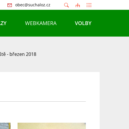
obec@suchaloz.cz
ZY
WEBKAMERA
VOLBY
iště - březen 2018