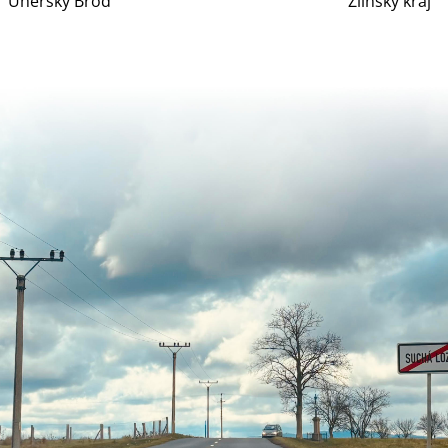
Uherský Brod
Zlínský kraj