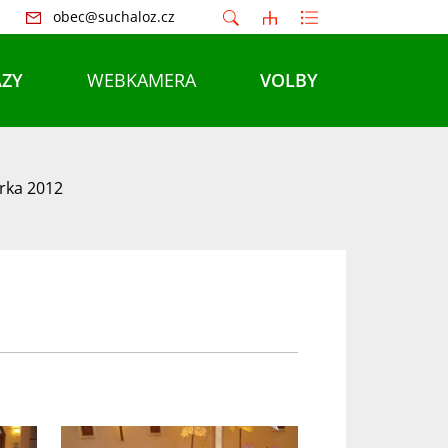
obec@suchaloz.cz
ZY
WEBKAMERA
VOLBY
írka 2012