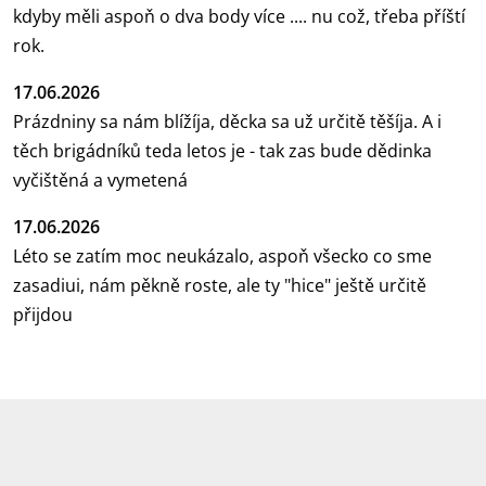
kdyby měli aspoň o dva body více .... nu což, třeba příští
rok.
17.06.2026
Prázdniny sa nám blížíja, děcka sa už určitě těšíja. A i
těch brigádníků teda letos je - tak zas bude dědinka
vyčištěná a vymetená
17.06.2026
Léto se zatím moc neukázalo, aspoň všecko co sme
zasadiui, nám pěkně roste, ale ty "hice" ještě určitě
přijdou