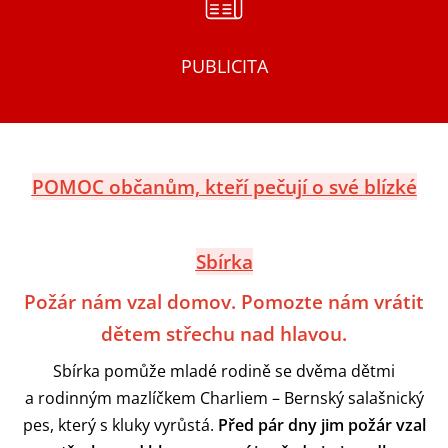
PUBLICITA
POMOC
občanům, kteří pečují o své blízké
Sbírka
Požár nám vzal domov. Pomozte nám vrátit
dětem střechu nad hlavou.
Sbírka pomůže mladé rodině se dvěma dětmi
a rodinným mazlíčkem Charliem – Bernský salašnický
pes, který s kluky vyrůstá.
Před pár dny jim požár vzal