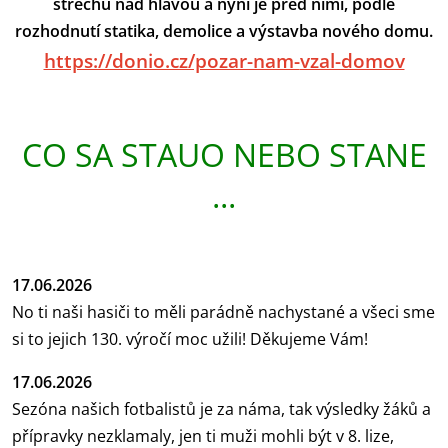
střechu nad hlavou a nyní je před nimi, podle
rozhodnutí statika, demolice a výstavba nového domu.
https://donio.cz/pozar-nam-
vzal-domov
CO SA STAUO NEBO STANE
...
17.06.2026
No ti naši hasiči to měli parádně nachystané a všeci sme
si to jejich 130. výročí moc užili! Děkujeme Vám!
17.06.2026
Sezóna našich fotbalistů je za náma, tak výsledky žáků a
přípravky nezklamaly, jen ti muži mohli být v 8. lize,