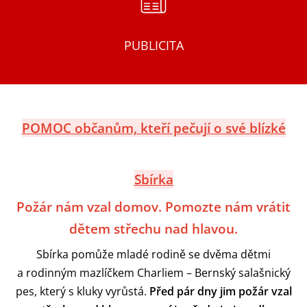
PUBLICITA
POMOC
občanům, kteří pečují o své blízké
Sbírka
Požár nám vzal domov. Pomozte nám vrátit
dětem střechu nad hlavou.
Sbírka pomůže mladé rodině se dvěma dětmi
a rodinným mazlíčkem Charliem – Bernský salašnický
pes, který s kluky vyrůstá.
Před pár dny jim požár vzal