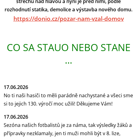
střechu nad hlavou a nyní je před nimi, podle
rozhodnutí statika, demolice a výstavba nového domu.
https://donio.cz/pozar-nam-
vzal-domov
CO SA STAUO NEBO STANE
...
17.06.2026
No ti naši hasiči to měli parádně nachystané a všeci sme
si to jejich 130. výročí moc užili! Děkujeme Vám!
17.06.2026
Sezóna našich fotbalistů je za náma, tak výsledky žáků a
přípravky nezklamaly, jen ti muži mohli být v 8. lize,