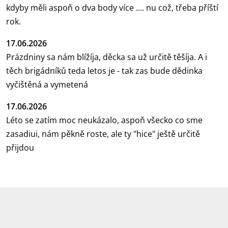
kdyby měli aspoň o dva body více .... nu což, třeba příští
rok.
17.06.2026
Prázdniny sa nám blížíja, děcka sa už určitě těšíja. A i
těch brigádníků teda letos je - tak zas bude dědinka
vyčištěná a vymetená
17.06.2026
Léto se zatím moc neukázalo, aspoň všecko co sme
zasadiui, nám pěkně roste, ale ty "hice" ještě určitě
přijdou