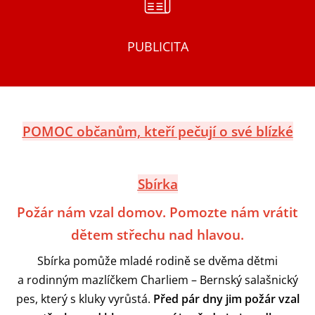
PUBLICITA
POMOC
občanům, kteří pečují o své blízké
Sbírka
Požár nám vzal domov. Pomozte nám vrátit
dětem střechu nad hlavou.
Sbírka pomůže mladé rodině se dvěma dětmi
a rodinným mazlíčkem Charliem – Bernský salašnický
pes, který s kluky vyrůstá.
Před pár dny jim požár vzal