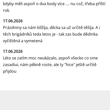
kdyby měli aspoň o dva body více .... nu což, třeba příští
rok.
17.06.2026
Prázdniny sa nám blížíja, děcka sa už určitě těšíja. A i
těch brigádníků teda letos je - tak zas bude dědinka
vyčištěná a vymetená
17.06.2026
Léto se zatím moc neukázalo, aspoň všecko co sme
zasadiui, nám pěkně roste, ale ty "hice" ještě určitě
přijdou