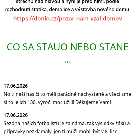
střechu nad hlavou a nyní je před nimi, podle
rozhodnutí statika, demolice a výstavba nového domu.
https://donio.cz/pozar-nam-
vzal-domov
CO SA STAUO NEBO STANE
...
17.06.2026
No ti naši hasiči to měli parádně nachystané a všeci sme
si to jejich 130. výročí moc užili! Děkujeme Vám!
17.06.2026
Sezóna našich fotbalistů je za náma, tak výsledky žáků a
přípravky nezklamaly, jen ti muži mohli být v 8. lize,